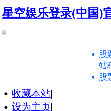
星空娱乐登录(中国)
股
站
股票
收藏本站
|
设为主页
|