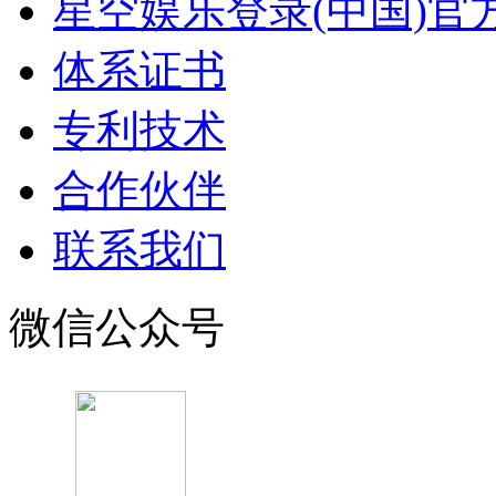
星空娱乐登录(中国)官
体系证书
专利技术
合作伙伴
联系我们
微信公众号