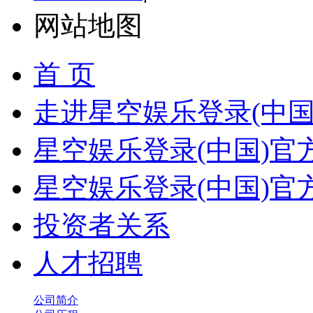
网站地图
首 页
走进星空娱乐登录(中国
星空娱乐登录(中国)官
星空娱乐登录(中国)官
投资者关系
人才招聘
公司简介