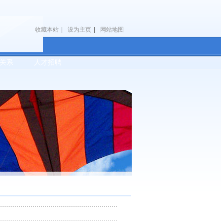
收藏本站
|
设为主页
|
网站地图
关系
人才招聘